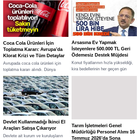
için verdiği bir alışveriş kartıdır. Bu
ve yurt dışında eğitim alanında
kartla temel...
kariyer hedefleyen öğretmen
adayları için önemli bir gelişme...
Arsasına Ev Yapmak
Coca Cola Ürünleri İçin
İsteyenlere 500.000 TL Geri
Toplatma Kararı: Avrupa’da
Ödemesiz Destek Müjdesi
Klorat Krizi ve Tüm Detaylar
Konut fiyatlarının hızla yükseldiği,
Avrupada coca cola ürünleri için
kira bedellerinin her geçen gün
toplatma kararı alındı. Dünya
arttığı bir dönemde arsa sahibi olan
genelinde en çok tüketilen içecek
vatandaşlar için umut verici
markalarından biri olan Coca-Cola
gelişmeler...
Company ile...
Devlet Kullanmadığı İkinci El
Tarım İşletmeleri Genel
Araçları Satışa Çıkarıyor
Müdürlüğü Personel Alımı 16
Devlete ait kurum ve kuruluşların
Temmuz 2026’da Sona