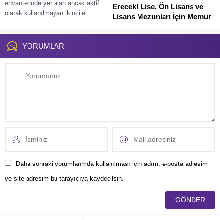
envanterinde yer alan ancak aktif
Erecek! Lise, Ön Lisans ve
olarak kullanılmayan ikinci el
Lisans Mezunları İçin Memur
araçlar satışa çıkarılıyor. Kamu
Alımı
kurumlarında görev...
Tarım İşletmeleri Genel Müdürlüğü
YORUMLAR
(TİGEM) tarafından KPSS 2026/1
merkezi yerleştirme kapsamında
gerçekleştirilecek personel alımı
için tercih süreci devam ediyor.
Kamu...
Daha sonraki yorumlarımda kullanılması için adım, e-posta adresim
ve site adresim bu tarayıcıya kaydedilsin.