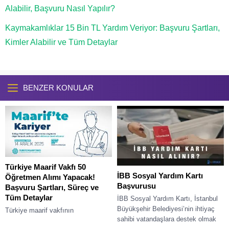
Alabilir, Başvuru Nasıl Yapılır?
Kaymakamlıklar 15 Bin TL Yardım Veriyor: Başvuru Şartları,
Kimler Alabilir ve Tüm Detaylar
BENZER KONULAR
Türkiye Maarif Vakfı 50
İBB Sosyal Yardım Kartı
Öğretmen Alımı Yapacak!
Başvurusu
Başvuru Şartları, Süreç ve
Tüm Detaylar
İBB Sosyal Yardım Kartı, İstanbul
Büyükşehir Belediyesi’nin ihtiyaç
Türkiye maarif vakfının
sahibi vatandaşlara destek olmak
açıklamasından sonra yurt içinde