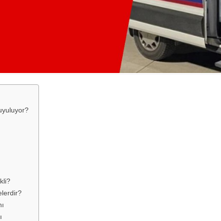
uyuluyor?
kli?
lerdir?
nı
ı