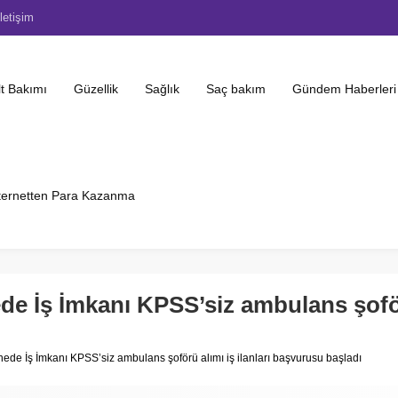
İletişim
lt Bakımı
Güzellik
Sağlık
Saç bakım
Gündem Haberleri
ternetten Para Kazanma
de İş İmkanı KPSS’siz ambulans şoförü
nede İş İmkanı KPSS’siz ambulans şoförü alımı iş ilanları başvurusu başladı