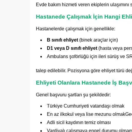
Evde bakım hizmeti veren ekiplerin ulaşımını sa
Hastanede Çalışmak İçin Hangi Ehli
Hastanelerde çalışmak için genellikle:
B sınıfı ehliyet
(binek araçlar için)
D1 veya D sınıfı ehliyet
(hasta veya per
Ambulans şoförlüğü için ileri sürüş ve S
talep edilebilir. Pozisyona göre ehliyet türü değ
Ehliyeti Olanlara Hastanede İş Başv
Genel başvuru şartları şu şekildedir:
Türkiye Cumhuriyeti vatandaşı olmak
En az ilkokul veya lise mezunu olmakGeç
Adli sicil kaydının temiz olması
Vardiyalı çalışmaya engel durumu olma