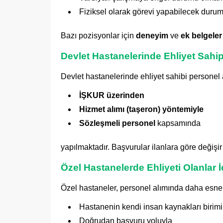
Fiziksel olarak görevi yapabilecek duru
Bazı pozisyonlar için
deneyim
ve
ek belgeler
Devlet Hastanelerinde Ehliyet Sahip
Devlet hastanelerinde ehliyet sahibi personel a
İŞKUR üzerinden
Hizmet alımı (taşeron) yöntemiyle
Sözleşmeli personel
kapsamında
yapılmaktadır. Başvurular ilanlara göre değişi
Özel Hastanelerde Ehliyeti Olanlar İç
Özel hastaneler, personel alımında daha esnek 
Hastanenin kendi insan kaynakları birimin
Doğrudan başvuru yoluyla