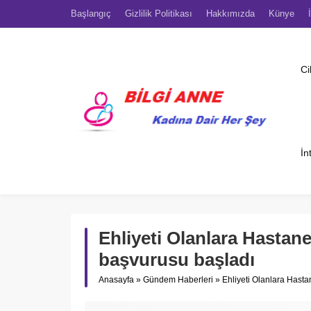
Başlangıç
Gizlilik Politikası
Hakkımızda
Künye
Ci
İn
Ehliyeti Olanlara Hastane
başvurusu başladı
Anasayfa
»
Gündem Haberleri
»
Ehliyeti Olanlara Hasta