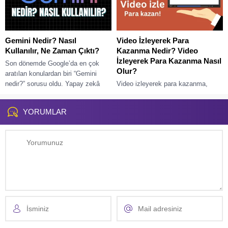
Gemini Nedir? Nasıl
Video İzleyerek Para
Kullanılır, Ne Zaman Çıktı?
Kazanma Nedir? Video
İzleyerek Para Kazanma Nasıl
Son dönemde Google’da en çok
Olur?
aratılan konulardan biri “Gemini
nedir?” sorusu oldu. Yapay zekâ
Video izleyerek para kazanma,
teknolojilerinin hızla gelişmesiyle
internet üzerinden ek gelir elde
birlikte Google’ın sunduğu...
etmenin en kolay görünen
YORUMLAR
yollarından biridir. Bazı platformlar,
kullanıcıların kısa videolar...