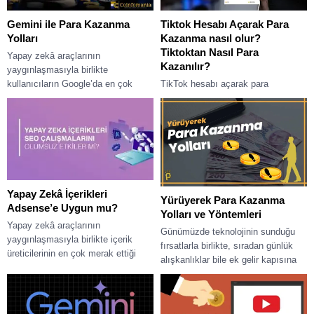
Gemini ile Para Kazanma
Tiktok Hesabı Açarak Para
Yolları
Kazanma nasıl olur?
Tiktoktan Nasıl Para
Yapay zekâ araçlarının
Kazanılır?
yaygınlaşmasıyla birlikte
kullanıcıların Google’da en çok
TikTok hesabı açarak para
arattığı konulardan biri “Gemini ile
kazanmak mümkündür ama düzenli
para kazanılır mı?” sorusu oldu.
gelir elde etmek için sabır, istikrar
Google...
ve doğru stratejiler gerekir. TikTok
hesabı...
Yapay Zekâ İçerikleri
Yürüyerek Para Kazanma
Adsense’e Uygun mu?
Yolları ve Yöntemleri
Yapay zekâ araçlarının
Günümüzde teknolojinin sunduğu
yaygınlaşmasıyla birlikte içerik
fırsatlarla birlikte, sıradan günlük
üreticilerinin en çok merak ettiği
alışkanlıklar bile ek gelir kapısına
konulardan biri “Yapay zekâ ile
dönüşebiliyor. Bunlardan biri de
yazılan içerikler Google
yürümek! Sağlıklı bir yaşam...
Adsense’e...