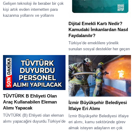
Gelişen teknoloji ile beraber bir çok
kişi artık evden internetten para
kazanma yollarını ve yollarını
araştırmaktadır. Özellikle ev
Dijital Emekli Kartı Nedir?
hanımları ve...
Kamudaki İmkanlardan Nasıl
Faydalanılır?
Türkiye’de emeklilere yönelik
sunulan sosyal destekler her geçen
gün çeşitlenirken, teknolojinin
gelişmesiyle birlikte bu hizmetler
artık dijital ortamlara taşınmaktadır.
Son...
TÜVTÜRK B Ehliyeti Olan
Araç Kullanabilen Eleman
İzmir Büyükşehir Belediyesi
Alımı Yapacak
İtfaiye Eri Alımı
TÜVTÜRK (B) Ehliyeti olan eleman
İzmir Büyükşehir Belediyesi itfaiye
alımı yapacağini duyurdu.Türkiye’de
eri alımı, kamu sektöründe görev
araç muayene hizmetleri
almak isteyen adayların en çok
denildiğinde akla ilk gelen kurum
araştırdığı konular arasında yer