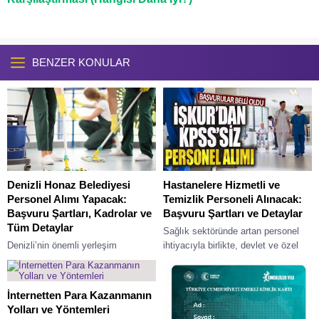
BENZER KONULAR
Denizli Honaz Belediyesi
Hastanelere Hizmetli ve
Personel Alımı Yapacak:
Temizlik Personeli Alınacak:
Başvuru Şartları, Kadrolar ve
Başvuru Şartları ve Detaylar
Tüm Detaylar
Sağlık sektöründe artan personel
Denizli’nin önemli yerleşim
ihtiyacıyla birlikte, devlet ve özel
merkezlerinden biri olan Honaz,
hastanelere hizmetli ve temizlik
belediye hizmetlerini güçlendirmek
personeli alımı yeniden gündeme
ve halka daha kaliteli hizmet
geldi. Türkiye genelinde...
İnternetten Para Kazanmanın
sunmak amacıyla yeni bir
Yolları ve Yöntemleri
personel...