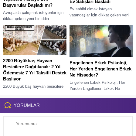
Ev Satışları Başladı
Başvurular Başladı mı?
Ev sahibi olmak isteyen
Avrupa’da çalışmak isteyenler için
vatandaşlar için dikkat çeken yeni
dikkat çeken yeni bir iddia
gelişme: stoktaki konutlar satışa
gündemde: Litvanya’nın 40 bin işçi
çıktı. Özellikle tamamlanmış ve
alımı yapacağı ve bu alımlarda
hemen teslim edilebilecek...
Türkiye’den...
2200 Büyükbaş Hayvan
Engellenen Erkek Psikoloji,
Besicilere Dağıtılacak: 2 Yıl
Her Yerden Engellenen Erkek
Ödemesiz 7 Yıl Taksitli Destek
Ne Hisseder?
Başlıyor
Engellenen Erkek Psikoloji, Her
2200 Büyük baş hayvan besicilere
Yerden Engellenen Erkek Ne
dağıtılacak! Tarım ve hayvancılık
Hisseder? İlişkilerde zaman zaman
sektöründe üretimi artırmak ve yerli
her şey yolunda gitmeyebilir. Bazen
üreticiyi desteklemek amacıyla
YORUMLAR
erkekler bazen de kadınlar...
önemli bir destek...