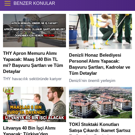
BENZER KONULAR
THY Apron Memuru Alımı
Denizli Honaz Belediyesi
Yapacak: Maaş 140 Bin TL
Personel Alımı Yapacak:
mi? Başvuru Şartları ve Tüm
Başvuru Şartları, Kadrolar ve
Detaylar
Tüm Detaylar
THY havacılık sektöründe kariyer
Denizli’nin önemli yerleşim
yapmak isteyen binlerce kişi için
merkezlerinden biri olan Honaz,
sevindirici gelişmeler yaşanmaya
belediye hizmetlerini güçlendirmek
devam ediyor. Türkiye’nin bayrak
ve halka daha kaliteli hizmet
taşıyıcı havayolu şirketi olan...
sunmak amacıyla yeni bir
personel...
TOKİ Stoktaki Konutları
Litvanya 40 Bin İşçi Alımı
Satışa Çıkardı: İkamet Şartsız
Yapacak: Türkiye’den