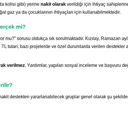
a kolisi gibi) yerine
nakit olarak
verildiği için ihtiyaç sahipler
oğal gaz ya da çocuklarının ihtiyaçları için kullanabilmektedir.
Gerçek mi?
or mu?” sorusu oldukça sık sorulmaktadır. Kızılay, Ramazan ay
TL tutarı, bazı projelerde ve özel durumlarda verilen destekler 
rak verilmez
. Yardımlar, yapılan sosyal inceleme ve başvuru 
ilir?
kit destekten yararlanabilecek gruplar genel olarak şu şekilded