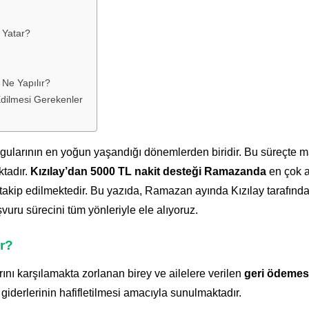
 Yatar?
Ne Yapılır?
Edilmesi Gerekenler
arının en yoğun yaşandığı dönemlerden biridir. Bu süreçte ma
ktadır.
Kızılay’dan 5000 TL nakit desteği Ramazanda
en çok a
dan takip edilmektedir. Bu yazıda, Ramazan ayında Kızılay tarafın
şvuru sürecini tüm yönleriyle ele alıyoruz.
r?
rını karşılamakta zorlanan birey ve ailelere verilen
geri ödemes
giderlerinin hafifletilmesi amacıyla sunulmaktadır.