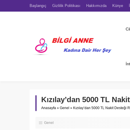
Başlangıç
Gizlilik Politikası
Hakkımızda
Künye
Ci
İn
Kızılay’dan 5000 TL Naki
Anasayfa
»
Genel
»
Kızılay’dan 5000 TL Nakit Desteği 
Genel