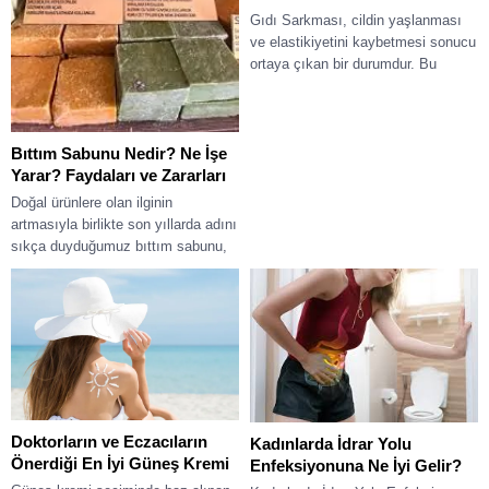
Gıdı Sarkması, cildin yaşlanması
ve elastikiyetini kaybetmesi sonucu
ortaya çıkan bir durumdur. Bu
durum genellikle boyun ve çene
bölgesinde görülür ve...
Bıttım Sabunu Nedir? Ne İşe
Yarar? Faydaları ve Zararları
Doğal ürünlere olan ilginin
artmasıyla birlikte son yıllarda adını
sıkça duyduğumuz bıttım sabunu,
özellikle saç ve cilt bakımında
tercih edilen...
Doktorların ve Eczacıların
Kadınlarda İdrar Yolu
Önerdiği En İyi Güneş Kremi
Enfeksiyonuna Ne İyi Gelir​?