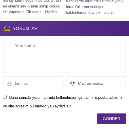
Güneş kremi seçiminde baz alınan
Kadınlarda İdrar Yolu Enfeksiyonu,
en önemli şey kişinin sahip olduğu
İdrar Yollarına yerleşen
cilt yapısıdır. Cilt yapısı, kişiden
bakterilerden kaynaklı olarak
kişiye farklılık gösteren bir...
enfeksiyon oluşumu meydana
gelmektedir. İdrar yolu enfeksiyonu
YORUMLAR
böbrekler, mesane ve...
Daha sonraki yorumlarımda kullanılması için adım, e-posta adresim
ve site adresim bu tarayıcıya kaydedilsin.