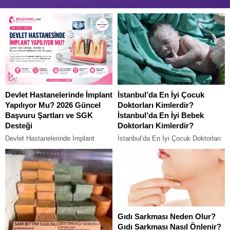
İstanbul’da En İyi Çocuk
Devlet Hastanelerinde İmplant
Doktorları Kimlerdir?
Yapılıyor Mu? 2026 Güncel
İstanbul’da En İyi Bebek
Başvuru Şartları ve SGK
Doktorları Kimlerdir?
Desteği
İstanbul’da En İyi Çocuk Doktorları
Devlet Hastanelerinde İmplant
Kimlerdir? İstanbul’da En İyi Bebek
Yapılıyor Mu? 2026 Güncel Başvuru
Doktorları Kimlerdir? İstanbul’da en
Şartları ve SGK Desteği Diş kaybı
iyi bebek doktorlarını belirlemek zor
yaşayan vatandaşların en çok
bir...
araştırdığı konuların...
Gıdı Sarkması Neden Olur?
Gıdı Sarkması Nasıl Önlenir?