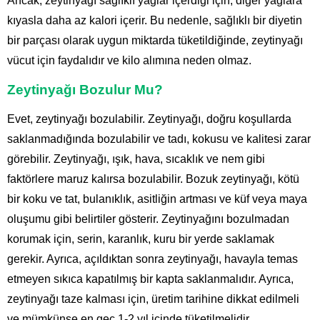
Ancak, zeytinyağı sağlıklı yağlar içerdiği için, diğer yağlara
kıyasla daha az kalori içerir. Bu nedenle, sağlıklı bir diyetin
bir parçası olarak uygun miktarda tüketildiğinde, zeytinyağı
vücut için faydalıdır ve kilo alımına neden olmaz.
Zeytinyağı Bozulur Mu?
Evet, zeytinyağı bozulabilir. Zeytinyağı, doğru koşullarda
saklanmadığında bozulabilir ve tadı, kokusu ve kalitesi zarar
görebilir. Zeytinyağı, ışık, hava, sıcaklık ve nem gibi
faktörlere maruz kalırsa bozulabilir. Bozuk zeytinyağı, kötü
bir koku ve tat, bulanıklık, asitliğin artması ve küf veya maya
oluşumu gibi belirtiler gösterir. Zeytinyağını bozulmadan
korumak için, serin, karanlık, kuru bir yerde saklamak
gerekir. Ayrıca, açıldıktan sonra zeytinyağı, havayla temas
etmeyen sıkıca kapatılmış bir kapta saklanmalıdır. Ayrıca,
zeytinyağı taze kalması için, üretim tarihine dikkat edilmeli
ve mümkünse en geç 1-2 yıl içinde tüketilmelidir.