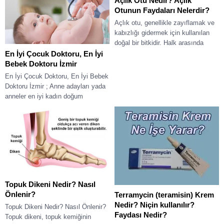
Açlık Otu Nedir? Açlık
Otunun Faydaları Nelerdir?
Açlık otu, genellikle zayıflamak ve
kabızlığı gidermek için kullanılan
doğal bir bitkidir. Halk arasında
“sinameki yaprağı” olarak da bilinir.
En İyi Çocuk Doktoru, En İyi
Sindirim...
Bebek Doktoru İzmir
En İyi Çocuk Doktoru, En İyi Bebek
Doktoru İzmir ; Anne adayları yada
anneler en iyi kadın doğum
uzmanlarından sonra...
Topuk Dikeni Nedir? Nasıl
Önlenir?
Terramycin (teramisin) Krem
Nedir? Niçin kullanılır?
Topuk Dikeni Nedir? Nasıl Önlenir?
Faydası Nedir?
Topuk dikeni, topuk kemiğinin