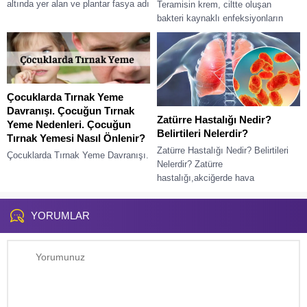
altında yer alan ve plantar fasya adı
Teramisin krem, ciltte oluşan
verilen bağın zorlanması veya...
bakteri kaynaklı enfeksiyonların
tedavisinde kullanılan bir
antibiyotikli merhemdir. Özellikle
yaralanma, küçük kesik, sıyrık,
yanık ya da...
Çocuklarda Tırnak Yeme
Davranışı. Çocuğun Tırnak
Zatürre Hastalığı Nedir?
Yeme Nedenleri. Çocuğun
Belirtileri Nelerdir?
Tırnak Yemesi Nasıl Önlenir?
Zatürre Hastalığı Nedir? Belirtileri
Çocuklarda Tırnak Yeme Davranışı.
Nelerdir? Zatürre
Çocuğun Tırnak Yeme Nedenleri.
hastalığı,akciğerde hava
Çocuğun Tırnak Yemesi Nasıl
keseciklerinin iltihaplı sıvı ile
Önlenir? Tırnak yeme çocuklarda
dolmasıdır. Buna bağlı virüsler,
sık karşılaşılan davranış
YORUMLAR
bakteriler, nadirde olsa mantar...
bozukluğudur....