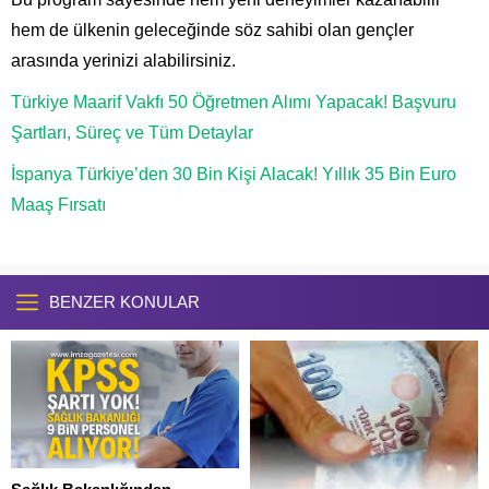
hem de ülkenin geleceğinde söz sahibi olan gençler
arasında yerinizi alabilirsiniz.
Türkiye Maarif Vakfı 50 Öğretmen Alımı Yapacak! Başvuru
Şartları, Süreç ve Tüm Detaylar
İspanya Türkiye’den 30 Bin Kişi Alacak! Yıllık 35 Bin Euro
Maaş Fırsatı
BENZER KONULAR