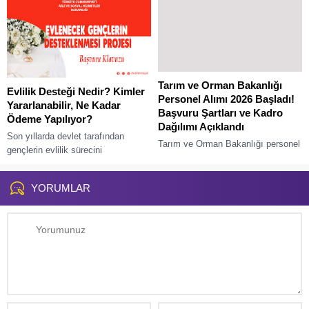
sağlayarak nitelikli iş gücünü
bünyesine...
Tarım ve Orman Bakanlığı
Evlilik Desteği Nedir? Kimler
Personel Alımı 2026 Başladı!
Yararlanabilir, Ne Kadar
Başvuru Şartları ve Kadro
Ödeme Yapılıyor?
Dağılımı Açıklandı
Son yıllarda devlet tarafından
Tarım ve Orman Bakanlığı personel
gençlerin evlilik sürecini
alımı 2026 ilanı yayımlandı. Türkiye
kolaylaştırmak amacıyla çeşitli
genelinde yapılacak sözleşmeli
sosyal destek programları hayata
personel alımı kapsamında başvuru
YORUMLAR
geçirilmektedir. Bu desteklerden biri
şartları, kadro dağılımı,...
de evlilik...