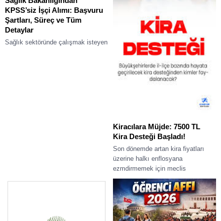
Sağlık Bakanlığından
KPSS’siz İşçi Alımı: Başvuru
Şartları, Süreç ve Tüm
Detaylar
Sağlık sektöründe çalışmak isteyen
binlerce kişi için en çok merak
edilen konuların başında “Sağlık
Bakanlığından KPSS’siz işçi alımı”
geliyor. Özellikle...
Kiracılara Müjde: 7500 TL
Kira Desteği Başladı!
Son dönemde artan kira fiyatları
üzerine halkı enflosyana
ezmdirmemek için meclis
görüşmelerinde kira desteği
önergesi sunuldu. Özellikle
büyükşehirlerde yaşayan
milyonlarca...