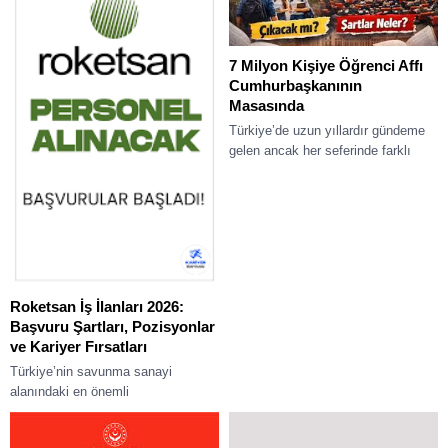
7 Milyon Kişiye Öğrenci Affı
Cumhurbaşkanının
Masasında
Türkiye’de uzun yıllardır gündeme
gelen ancak her seferinde farklı
nedenlerle ertelenen öğrenci affı
konusu yeniden kamuoyunun en
çok konuştuğu başlıklar...
Roketsan İş İlanları 2026:
Başvuru Şartları, Pozisyonlar
ve Kariyer Fırsatları
Türkiye’nin savunma sanayi
alanındaki en önemli
kuruluşlarından biri olan Roketsan,
her yıl yüzlerce kişiye istihdam