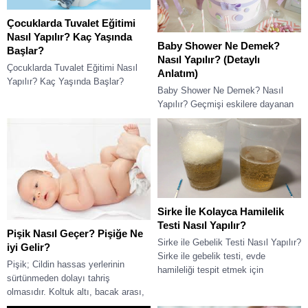
Çocuklarda Tuvalet Eğitimi
Nasıl Yapılır? Kaç Yaşında
Baby Shower Ne Demek?
Başlar?
Nasıl Yapılır? (Detaylı
Çocuklarda Tuvalet Eğitimi Nasıl
Anlatım)
Yapılır? Kaç Yaşında Başlar?
Baby Shower Ne Demek? Nasıl
Çocuklarda tuvalet eğitimi genellikle
Yapılır? Geçmişi eskilere dayanan
2 ila 3 yaş civarında başlar, ancak
bir Amerikan kültürü olan baby
her...
shower partisi, ülkemizde son
yıllarda da...
Sirke İle Kolayca Hamilelik
Testi Nasıl Yapılır?
Pişik Nasıl Geçer? Pişiğe Ne
Sirke ile Gebelik Testi Nasıl Yapılır?
iyi Gelir?
Sirke ile gebelik testi, evde
Pişik; Cildin hassas yerlerinin
hamileliği tespit etmek için
sürtünmeden dolayı tahriş
kullanılan geleneksel bir yöntemdir.
olmasıdır. Koltuk altı, bacak arası,
Bu...
popo vb. gibi yerler, Vücuda giyilen