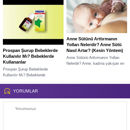
dar giysiler,...
Anne Sütünü Arttırmanın
Yolları Nelerdir? Anne Sütü
Prospan Şurup Bebeklerde
Nasıl Artar? (Kesin Yöntem)
Kullanılır Mı? Bebeklerde
Anne Sütünü Arttırmanın Yolları
Kullananlar
Nelerdir? Anne; kadına yakışan en
Prospan Şurup Bebeklerde
güzel isimdir. Müthiş duygular
Kullanılır Mı? Bebeklerde
yaşattığı gibi bazı korkuları da
Kullananlar; Ebeveynler bebeğine
beraberinde getirebilir....
bir ilaç vermeden önce detaylara
YORUMLAR
dikkat etmektedir. Bebeğinize
herhangi bir ilaç...